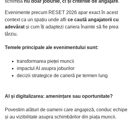
schimbă
nu doar joburile, ci și criteriile de angajare
.
Evenimente precum RESET 2026 apar exact în acest
context ca un spațiu unde afli
ce caută angajatorii cu
adevărat
și cum îți adaptezi cariera înainte să fie prea
târziu.
Temele principale ale evenimentului sunt:
transformarea pieței muncii
impactul AI asupra joburilor
decizii strategice de carieră pe termen lung
AI și digitalizarea: amenințare sau oportunitate?
Povestim alături de oameni care angajeză, conduc echipe
și au vizibilitate asupra schimbărilor din piața muncii.