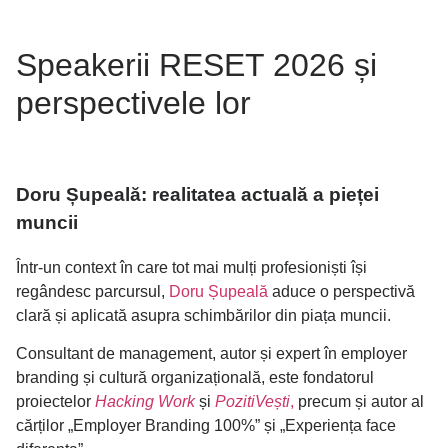
Speakerii RESET 2026 și
perspectivele lor
Doru Șupeală: realitatea actuală a pieței
muncii
Într-un context în care tot mai mulți profesioniști își
regândesc parcursul,
Doru Șupeală
aduce o perspectivă
clară și aplicată asupra schimbărilor din piața muncii.
Consultant de management, autor și expert în employer
branding și cultură organizațională, este fondatorul
proiectelor
Hacking Work
și
PozitiVești
,
precum și autor al
cărților „Employer Branding 100%” și „Experiența face