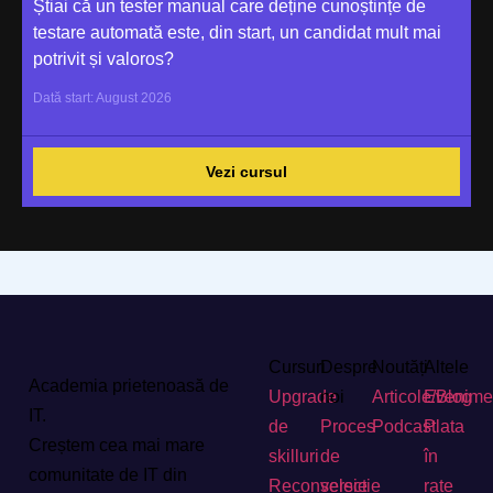
Știai că un tester manual care deține cunoștințe de
testare automată este, din start, un candidat mult mai
potrivit și valoros?
Dată start: August 2026
Vezi cursul
Cursuri
Despre
Noutăți
Altele
Academia prietenoasă de
Upgrade
noi
Articole/Blog
Evenime
IT.
de
Proces
Podcast
Plata
Creștem cea mai mare
skilluri
de
în
comunitate de IT din
Reconversie
selectie
rate