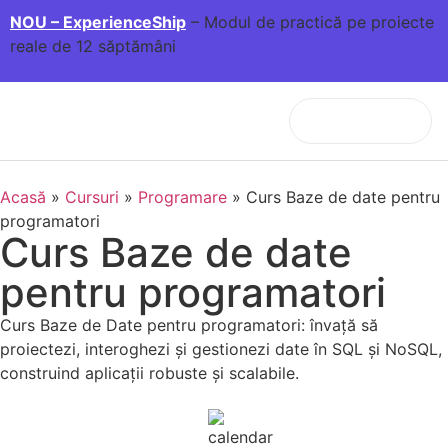
NOU – ExperienceShip
– Modul de practică pe proiecte
reale de 12 săptămâni
Acasă
»
Cursuri
»
Programare
»
Curs Baze de date pentru
programatori
Curs Baze de date
pentru programatori
Curs Baze de Date pentru programatori: învață să
proiectezi, interoghezi și gestionezi date în SQL și NoSQL,
construind aplicații robuste și scalabile.